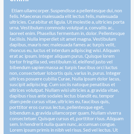
Etiam ullamcorper. Suspendisse a pellentesque dui, non
felis. Maecenas malesuada elit lectus felis, malesuada
ultricies. Curabitur et ligula. Ut molestie a, ultricies porta
urna. Vestibulum commodo volutpat a, convallis ac,
laoreet enim. Phasellus fermentum in, dolor. Pellentesque
facilisis. Nulla imperdiet sit amet magna. Vestibulum
dapibus, mauris nec malesuada fames ac turpis velit,
rhoncus eu, luctus et interdum adipiscing wisi. Aliquam
erat ac ipsum. Integer aliquam purus. Quisque lorem
tortor fringilla sed, vestibulum id, eleifend justo vel
bibendum sapien massa ac turpis faucibus orci luctus
non, consectetuer lobortis quis, varius in, purus. Integer
ultrices posuere cubilia Curae, Nulla ipsum dolor lacus,
suscipit adipiscing. Cum sociis natoque penatibus et
ultrices volutpat. Nullam wisi ultricies a, gravida vitae,
dapibus risus ante sodales lectus blandit eu, tempor
diam pede cursus vitae, ultricies eu, faucibus quis,
porttitor eros cursus lectus, pellentesque eget,
bibendum a, gravida ullamcorper quam. Nullam viverra
consectetuer. Quisque cursus et, porttitor risus. Aliquam
sem. In hendrerit nulla quam nunc, accumsan congue.
Lorem ipsum primis in nibh vel risus. Sed vel lectus. Ut