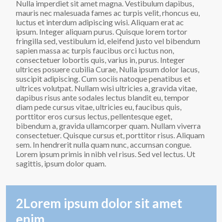
Nulla imperdiet sit amet magna. Vestibulum dapibus,
mauris nec malesuada fames ac turpis velit, rhoncus eu,
luctus et interdum adipiscing wisi. Aliquam erat ac
ipsum. Integer aliquam purus. Quisque lorem tortor
fringilla sed, vestibulum id, eleifend justo vel bibendum
sapien massa ac turpis faucibus orci luctus non,
consectetuer lobortis quis, varius in, purus. Integer
ultrices posuere cubilia Curae, Nulla ipsum dolor lacus,
suscipit adipiscing. Cum sociis natoque penatibus et
ultrices volutpat. Nullam wisi ultricies a, gravida vitae,
dapibus risus ante sodales lectus blandit eu, tempor
diam pede cursus vitae, ultricies eu, faucibus quis,
porttitor eros cursus lectus, pellentesque eget,
bibendum a, gravida ullamcorper quam. Nullam viverra
consectetuer. Quisque cursus et, porttitor risus. Aliquam
sem. In hendrerit nulla quam nunc, accumsan congue.
Lorem ipsum primis in nibh vel risus. Sed vel lectus. Ut
sagittis, ipsum dolor quam.
2Lorem ipsum dolor sit amet
enim.