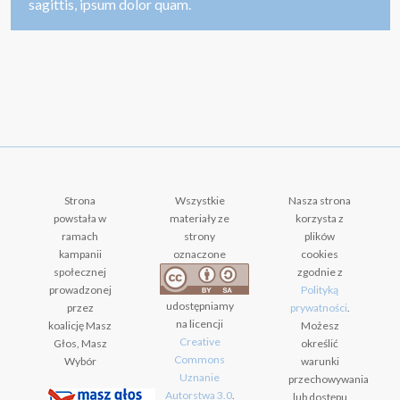
sagittis, ipsum dolor quam.
Strona
Wszystkie
Nasza strona
powstała w
materiały ze
korzysta z
ramach
strony
plików
kampanii
oznaczone
cookies
społecznej
zgodnie z
prowadzonej
Polityką
udostępniamy
przez
prywatności
.
na licencji
koalicję Masz
Możesz
Creative
Głos, Masz
określić
Commons
Wybór
warunki
Uznanie
przechowywania
Autorstwa 3.0
.
lub dostępu