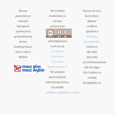
Strona
Wszystkie
Nasza strona
powstała w
materiały ze
korzysta z
ramach
strony
plików
kampanii
oznaczone
cookies
społecznej
zgodnie z
prowadzonej
Polityką
udostępniamy
przez
prywatności
.
na licencji
koalicję Masz
Możesz
Creative
Głos, Masz
określić
Commons
Wybór
warunki
Uznanie
przechowywania
Autorstwa 3.0
.
lub dostępu
W sprawie
do cookies w
pozostałych
swojej
tekstów prosimy
przeglądarce.
o kontakt:
publikacje@batory.org.pl