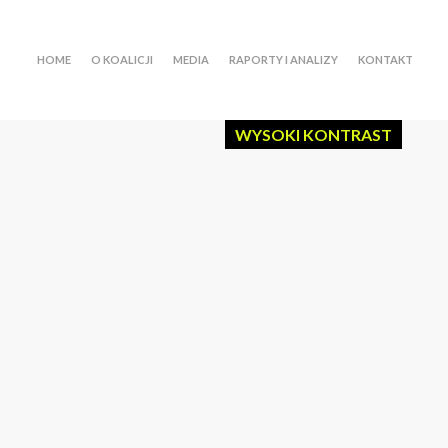
HOME
O KOALICJI
MEDIA
RAPORTY I ANALIZY
KONTAKT
WYSOKI KONTRAST