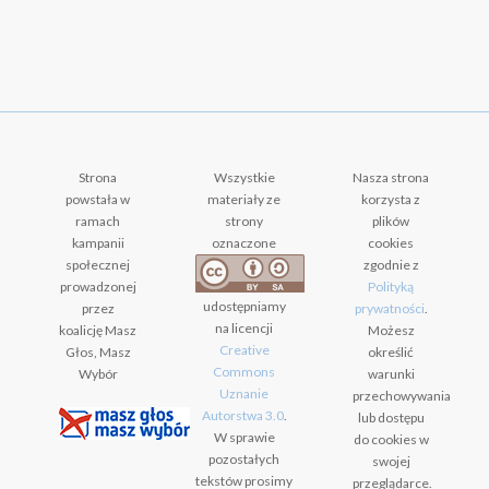
Strona
Wszystkie
Nasza strona
powstała w
materiały ze
korzysta z
ramach
strony
plików
kampanii
oznaczone
cookies
społecznej
zgodnie z
prowadzonej
Polityką
udostępniamy
przez
prywatności
.
na licencji
koalicję Masz
Możesz
Creative
Głos, Masz
określić
Commons
Wybór
warunki
Uznanie
przechowywania
Autorstwa 3.0
.
lub dostępu
W sprawie
do cookies w
pozostałych
swojej
tekstów prosimy
przeglądarce.