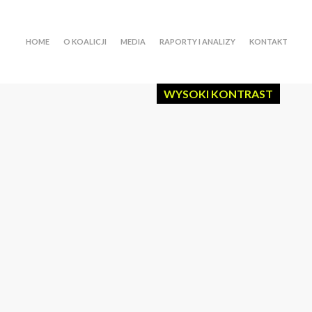
HOME
O KOALICJI
MEDIA
RAPORTY I ANALIZY
KONTAKT
WYSOKI KONTRAST