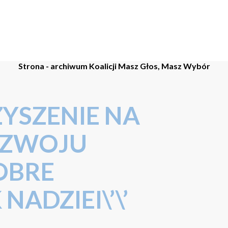
Strona - archiwum Koalicji Masz Głos, Masz Wybór
YSZENIE NA
OZWOJU
OBRE
NADZIEI\’\’