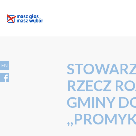
STOWARZ
EN
RZECZ R
GMINY D
,,PROMYK 