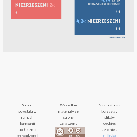
Strona
Wszystkie
Nasza strona
powstała w
materiały ze
korzysta z
ramach
strony
plików
kampanii
oznaczone
cookies
społecznej
zgodnie z
prowadzonej
Polityką