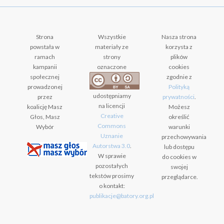
Strona
Wszystkie
Nasza strona
powstała w
materiały ze
korzysta z
ramach
strony
plików
kampanii
oznaczone
cookies
społecznej
zgodnie z
prowadzonej
Polityką
udostępniamy
przez
prywatności
.
na licencji
koalicję Masz
Możesz
Creative
Głos, Masz
określić
Commons
Wybór
warunki
Uznanie
przechowywania
Autorstwa 3.0
.
lub dostępu
W sprawie
do cookies w
pozostałych
swojej
tekstów prosimy
przeglądarce.
o kontakt:
publikacje@batory.org.pl