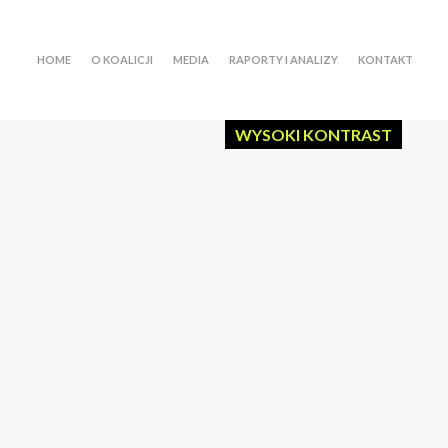
HOME
O KOALICJI
MEDIA
RAPORTY I ANALIZY
KONTAKT
WYSOKI KONTRAST