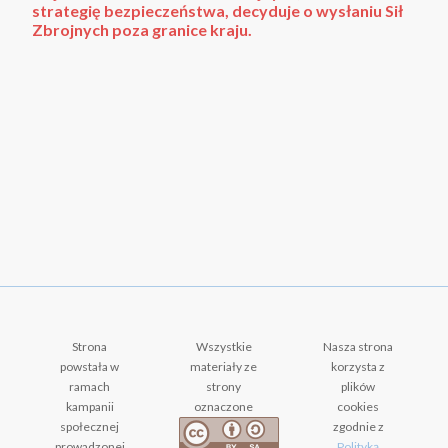
strategię bezpieczeństwa, decyduje o wysłaniu Sił
Zbrojnych poza granice kraju.
Strona
Wszystkie
Nasza strona
powstała w
materiały ze
korzysta z
ramach
strony
plików
kampanii
oznaczone
cookies
społecznej
zgodnie z
prowadzonej
Polityką