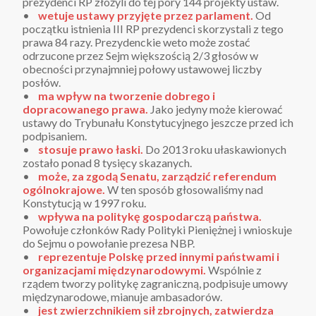
prezydenci RP złożyli do tej pory 144 projekty ustaw.
•
wetuje ustawy przyjęte przez parlament.
Od
początku istnienia III RP prezydenci skorzystali z tego
prawa 84 razy. Prezydenckie weto może zostać
odrzucone przez Sejm większością 2/3 głosów w
obecności przynajmniej połowy ustawowej liczby
posłów.
•
ma wpływ na tworzenie dobrego i
dopracowanego prawa.
Jako jedyny może kierować
ustawy do Trybunału Konstytucyjnego jeszcze przed ich
podpisaniem.
•
stosuje prawo łaski.
Do 2013 roku ułaskawionych
zostało ponad 8 tysięcy skazanych.
•
może, za zgodą Senatu, zarządzić referendum
ogólnokrajowe.
W ten sposób głosowaliśmy nad
Konstytucją w 1997 roku.
•
wpływa na politykę gospodarczą państwa.
Powołuje członków Rady Polityki Pieniężnej i wnioskuje
do Sejmu o powołanie prezesa NBP.
•
reprezentuje Polskę przed innymi państwami i
organizacjami międzynarodowymi.
Wspólnie z
rządem tworzy politykę zagraniczną, podpisuje umowy
międzynarodowe, mianuje ambasadorów.
•
jest zwierzchnikiem sił zbrojnych, zatwierdza